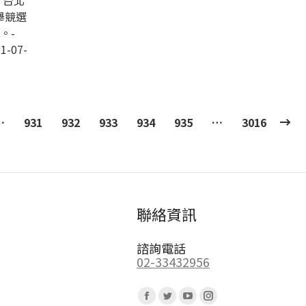
，台北
舉競選
。-
1-07-
…
931
932
933
934
935
…
3016
聯絡資訊
諮詢電話
02-33432956
Find us on:
Facebook
Twitter
YouTube
Instagram