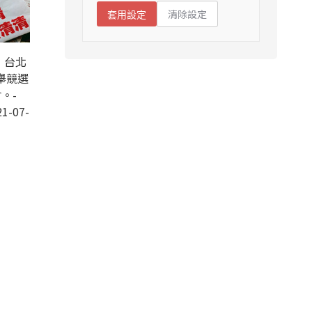
清除設定
套用設定
，台北
舉競選
。-
1-07-