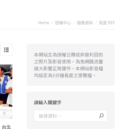
You are here:
Home
授權中心
圖像資料
頁面 933
本網站主為授權公務或非營利目的
之照片及影音使用，為免網路流量
過大影響正常運作，本網站影音檔
均設定為3分鐘長度之瀏覽檔。
請輸入關鍵字
，台北