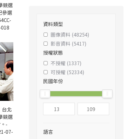
舉競選
記參選
4CC-
資料類型
-018
圖像資料 (48254)
影音資料 (5417)
授權狀態
不授權 (1337)
可授權 (52334)
民國年份
，台北
舉競選
。-
1-07-
語言