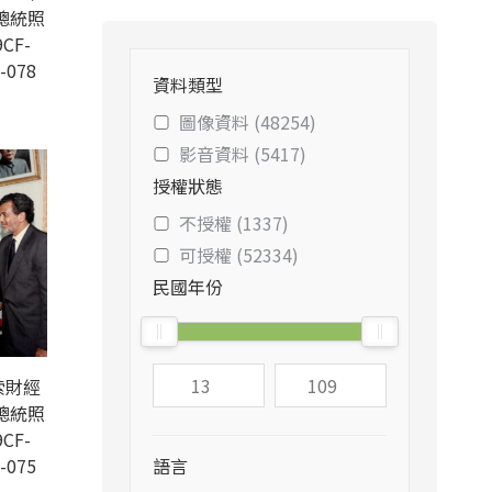
總統照
CF-
-078
資料類型
圖像資料 (48254)
影音資料 (5417)
授權狀態
不授權 (1337)
可授權 (52334)
民國年份
索財經
總統照
CF-
-075
語言