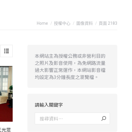
You are here:
Home
授權中心
圖像資料
頁面 2183
本網站主為授權公務或非營利目的
之照片及影音使用，為免網路流量
過大影響正常運作，本網站影音檔
均設定為3分鐘長度之瀏覽檔。
請輸入關鍵字
正光眾