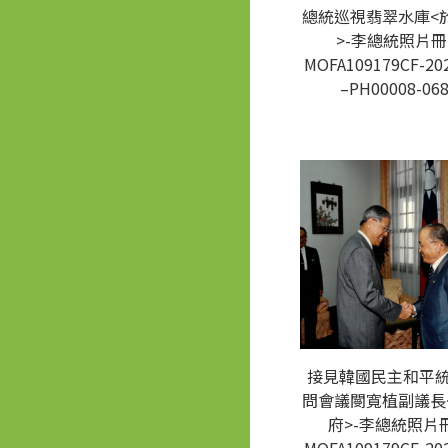
總統巡視翡翠水庫<
>-李總統照片冊
MOFA109179CF-20
–PH00008-06
接見韓國民主和平
問會議閿寬植副議長
府>-李總統照片冊