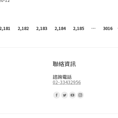
20-12
5
2,181
2,182
2,183
2,184
2,185
…
3016
聯絡資訊
諮詢電話
02-33432956
Find us on:
Facebook
Twitter
YouTube
Instagram
page
page
page
page
opens
opens
opens
opens