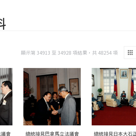
料
Sorted
顯示第 34913 至 34928 項結果，共 48254 項
by
latest
法議會
總統接見巴拿馬立法議會
總統接見日本大石