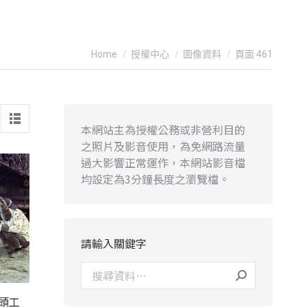
You are here:
Home
授權中心
圖像資料
頁面 461
本網站主為授權公務或非營利目的
之照片及影音使用，為免網路流量
過大影響正常運作，本網站影音檔
均設定為3分鐘長度之瀏覽檔。
請輸入關鍵字
頭工