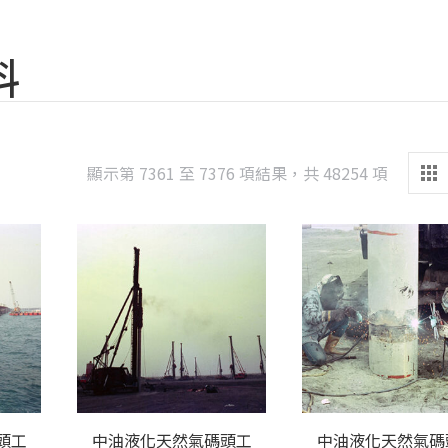
料
Sorted
顯示第 7361 至 7376 項結果，共 48254 項
by
latest
頭工
中油液化天然氣碼頭工
中油液化天然氣碼