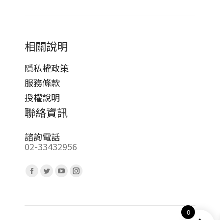
相關說明
隱私權政策
服務條款
授權說明
聯絡資訊
諮詢電話
02-33432956
Find us on:
Facebook
Twitter
YouTube
Instagram
page
page
page
page
opens
opens
opens
opens
0
in
in
in
in