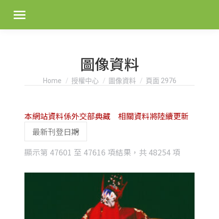
圖像資料
You are here:
Home
授權中心
圖像資料
頁面 2976
本網站資料係外交部典藏 相關資料將陸續更新
Sorted
顯示第 47601 至 47616 項結果，共 48254 項
by
latest