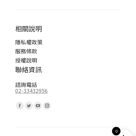
相關說明
隱私權政策
服務條款
授權說明
聯絡資訊
諮詢電話
02-33432956
Find us on:
Facebook
Twitter
YouTube
Instagram
page
page
page
page
opens
opens
opens
opens
0
in
in
in
in