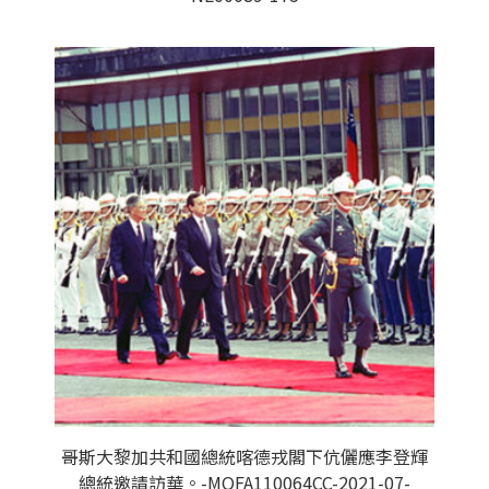
哥斯大黎加共和國總統喀德戎閣下伉儷應李登輝
總統邀請訪華。-MOFA110064CC-2021-07-