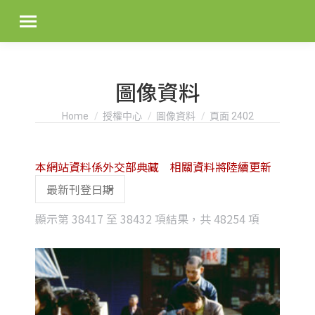
圖像資料
You are here:
Home
授權中心
圖像資料
頁面 2402
本網站資料係外交部典藏 相關資料將陸續更新
Sorted
顯示第 38417 至 38432 項結果，共 48254 項
by
latest