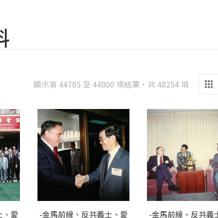
料
Sorted
顯示第 44785 至 44800 項結果，共 48254 項
by
latest
士、愛
-金馬前線、反共義士、愛
-金馬前線、反共義