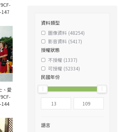
9CF-
-147
資料類型
圖像資料 (48254)
影音資料 (5417)
授權狀態
不授權 (1337)
可授權 (52334)
民國年份
士、愛
9CF-
-144
語言