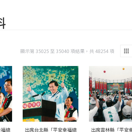
料
Sorted
顯示第 35025 至 35040 項結果，共 48254 項
by
latest
幸福總
出席台北縣「平安幸福總
出席雲林縣「平安