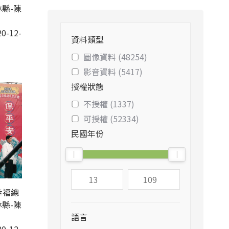
縣-陳
0-12-
資料類型
圖像資料 (48254)
影音資料 (5417)
授權狀態
不授權 (1337)
可授權 (52334)
民國年份
幸福總
縣-陳
語言