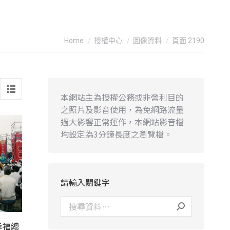
You are here:
Home
授權中心
圖像資料
頁面 2190
本網站主為授權公務或非營利目的
之照片及影音使用，為免網路流量
過大影響正常運作，本網站影音檔
均設定為3分鐘長度之瀏覽檔。
請輸入關鍵字
幸福總