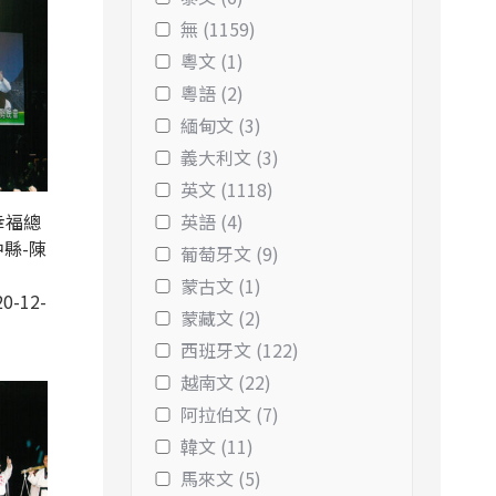
無 (1159)
粵文 (1)
粵語 (2)
緬甸文 (3)
義大利文 (3)
英文 (1118)
幸福總
英語 (4)
縣-陳
葡萄牙文 (9)
蒙古文 (1)
0-12-
蒙藏文 (2)
西班牙文 (122)
越南文 (22)
阿拉伯文 (7)
韓文 (11)
馬來文 (5)