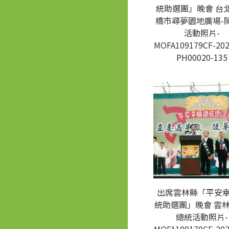
統助選團」晚會 台
橋市尋夢園地廣場-
活動照片-
MOFA109179CF-202
PH00020-135
出席雲林縣「平安
統助選團」晚會 雲林
總統活動照片-