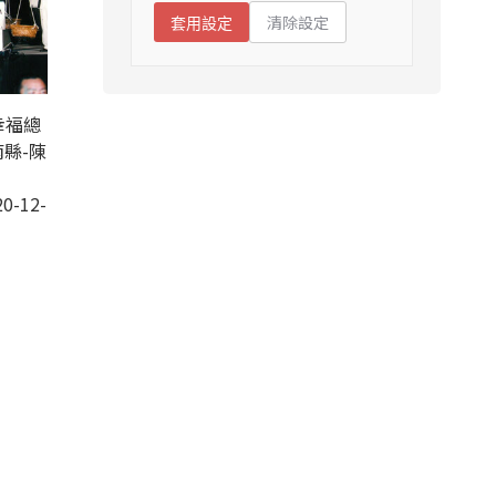
清除設定
套用設定
幸福總
縣-陳
0-12-