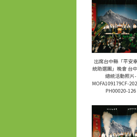
出席台中縣「平安
統助選團」晚會 台中
總統活動照片-
MOFA109179CF-202
PH00020-126