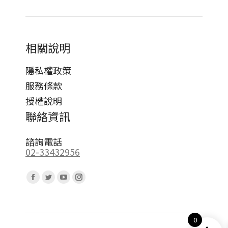
相關說明
隱私權政策
服務條款
授權說明
聯絡資訊
諮詢電話
02-33432956
Find us on:
Facebook
Twitter
YouTube
Instagram
page
page
page
page
opens
opens
opens
opens
0
in
in
in
in