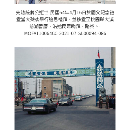
先總統蔣公逝世-民國64年4月16日於國父紀念館
靈堂大殮後舉行追思禮拜，並移靈至桃園縣大溪
慈湖暫厝，沿途民眾跪拜、路祭。-
MOFA110064CC-2021-07-SL00094-086