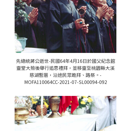
先總統蔣公逝世-民國64年4月16日於國父紀念館
靈堂大殮後舉行追思禮拜，並移靈至桃園縣大溪
慈湖暫厝，沿途民眾跪拜、路祭。-
MOFA110064CC-2021-07-SL00094-092