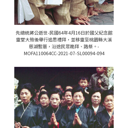
先總統蔣公逝世-民國64年4月16日於國父紀念館
靈堂大殮後舉行追思禮拜，並移靈至桃園縣大溪
慈湖暫厝，沿途民眾跪拜、路祭。-
MOFA110064CC-2021-07-SL00094-094