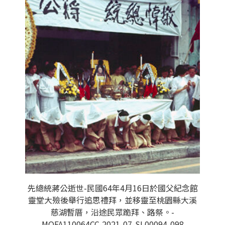
先總統蔣公逝世-民國64年4月16日於國父紀念館
靈堂大殮後舉行追思禮拜，並移靈至桃園縣大溪
慈湖暫厝，沿途民眾跪拜、路祭。-
MOFA110064CC-2021-07-SL00094-098