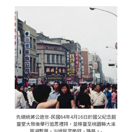
先總統蔣公逝世-民國64年4月16日於國父紀念館
靈堂大殮後舉行追思禮拜，並移靈至桃園縣大溪
慈湖暫厝，沿途民眾跪拜、路祭。-