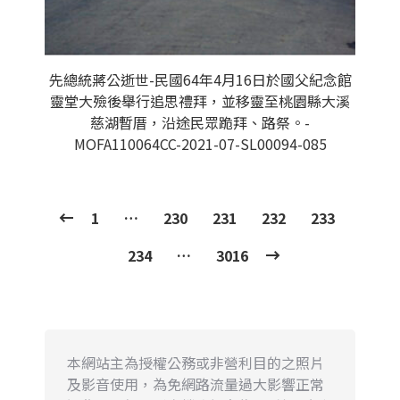
先總統蔣公逝世-民國64年4月16日於國父紀念館
靈堂大殮後舉行追思禮拜，並移靈至桃園縣大溪
慈湖暫厝，沿途民眾跪拜、路祭。-
MOFA110064CC-2021-07-SL00094-085
1
…
230
231
232
233
234
…
3016
本網站主為授權公務或非營利目的之照片
及影音使用，為免網路流量過大影響正常