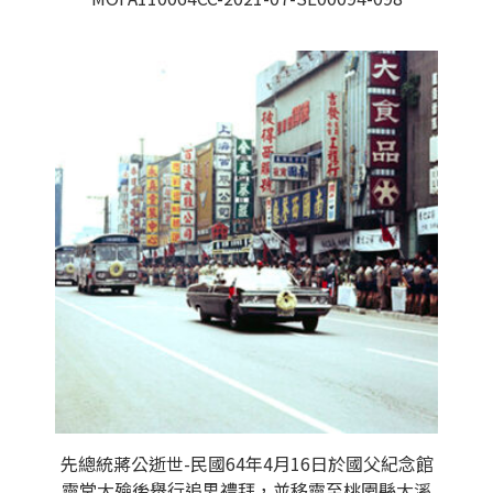
先總統蔣公逝世-民國64年4月16日於國父紀念館
靈堂大殮後舉行追思禮拜，並移靈至桃園縣大溪