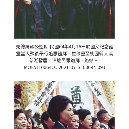
先總統蔣公逝世-民國64年4月16日於國父紀念館
靈堂大殮後舉行追思禮拜，並移靈至桃園縣大溪
慈湖暫厝，沿途民眾跪拜、路祭。-
MOFA110064CC-2021-07-SL00094-093