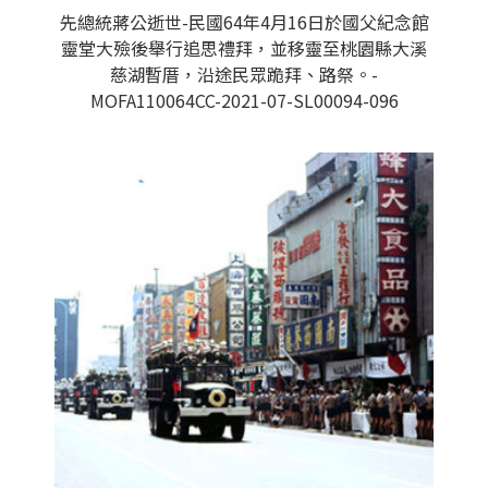
先總統蔣公逝世-民國64年4月16日於國父紀念館
靈堂大殮後舉行追思禮拜，並移靈至桃園縣大溪
慈湖暫厝，沿途民眾跪拜、路祭。-
MOFA110064CC-2021-07-SL00094-096