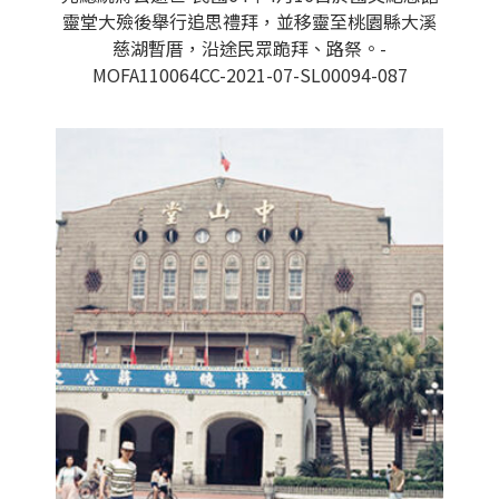
靈堂大殮後舉行追思禮拜，並移靈至桃園縣大溪
慈湖暫厝，沿途民眾跪拜、路祭。-
MOFA110064CC-2021-07-SL00094-087