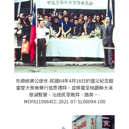
先總統蔣公逝世-民國64年4月16日於國父紀念館
靈堂大殮後舉行追思禮拜，並移靈至桃園縣大溪
慈湖暫厝，沿途民眾跪拜、路祭。-
MOFA110064CC-2021-07-SL00094-100