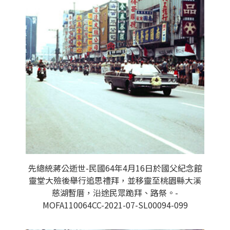
先總統蔣公逝世-民國64年4月16日於國父紀念館
靈堂大殮後舉行追思禮拜，並移靈至桃園縣大溪
慈湖暫厝，沿途民眾跪拜、路祭。-
MOFA110064CC-2021-07-SL00094-099