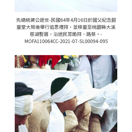
先總統蔣公逝世-民國64年4月16日於國父紀念館
靈堂大殮後舉行追思禮拜，並移靈至桃園縣大溪
慈湖暫厝，沿途民眾跪拜、路祭。-
MOFA110064CC-2021-07-SL00094-095