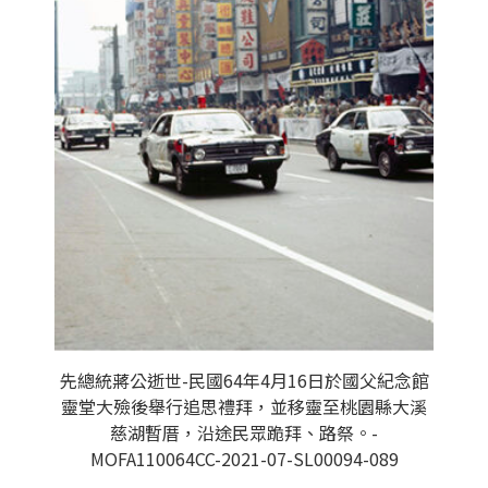
先總統蔣公逝世-民國64年4月16日於國父紀念館
靈堂大殮後舉行追思禮拜，並移靈至桃園縣大溪
慈湖暫厝，沿途民眾跪拜、路祭。-
MOFA110064CC-2021-07-SL00094-089