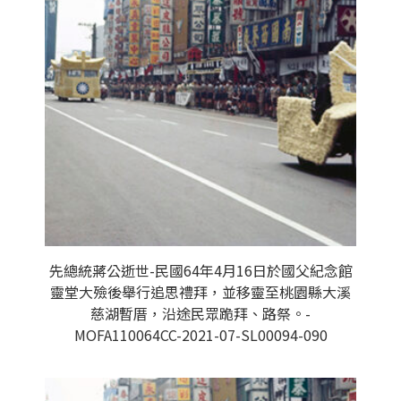
先總統蔣公逝世-民國64年4月16日於國父紀念館
靈堂大殮後舉行追思禮拜，並移靈至桃園縣大溪
慈湖暫厝，沿途民眾跪拜、路祭。-
MOFA110064CC-2021-07-SL00094-090