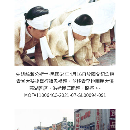
先總統蔣公逝世-民國64年4月16日於國父紀念館
靈堂大殮後舉行追思禮拜，並移靈至桃園縣大溪
慈湖暫厝，沿途民眾跪拜、路祭。-
MOFA110064CC-2021-07-SL00094-091