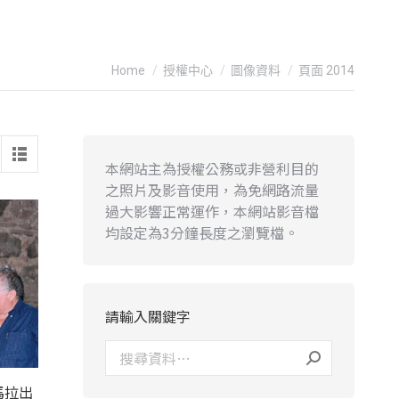
You are here:
Home
授權中心
圖像資料
頁面 2014
本網站主為授權公務或非營利目的
之照片及影音使用，為免網路流量
過大影響正常運作，本網站影音檔
均設定為3分鐘長度之瀏覽檔。
請輸入關鍵字
馬拉出