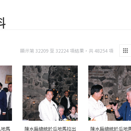
料
Sorted
顯示第 32209 至 32224 項結果，共 48254 項
by
latest
瓜地馬
陳水扁總統於瓜地馬拉出
陳水扁總統於瓜地