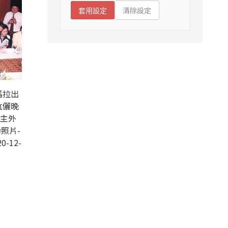
清除設定
套用設定
馬拉出
伉儷晚
民主外
照片-
0-12-