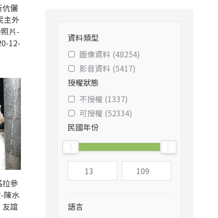
斯伉儷
民主外
照片-
資料類型
0-12-
圖像資料 (48254)
影音資料 (5417)
授權狀態
不授權 (1337)
可授權 (52334)
民國年份
馬拉參
-陳水
、友誼
語言