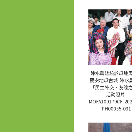
陳水扁總統於瓜地
觀安地瓜古城-陳水
「民主外交、友誼
活動照片-
MOFA109179CF-202
PH00055-031