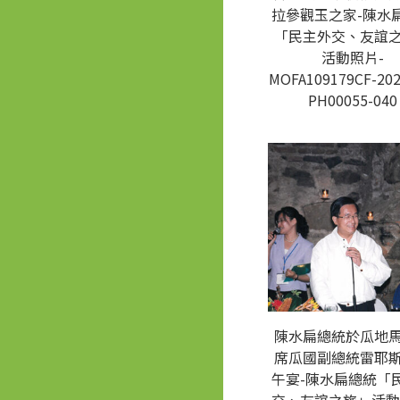
拉參觀玉之家-陳水
「民主外交、友誼
活動照片-
MOFA109179CF-202
PH00055-040
陳水扁總統於瓜地
席瓜國副總統雷耶
午宴-陳水扁總統「