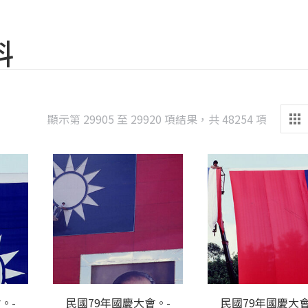
料
Sorted
顯示第 29905 至 29920 項結果，共 48254 項
by
latest
。-
民國79年國慶大會。-
民國79年國慶大會