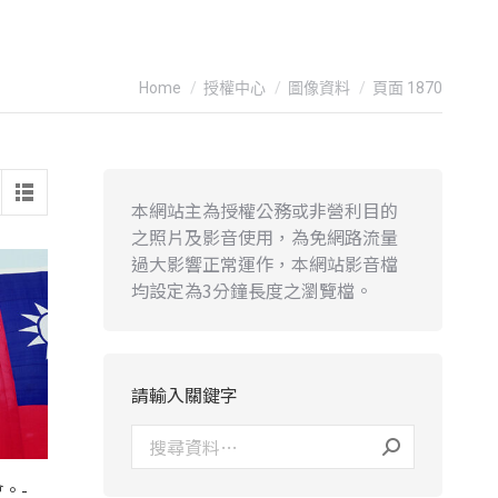
You are here:
Home
授權中心
圖像資料
頁面 1870
本網站主為授權公務或非營利目的
之照片及影音使用，為免網路流量
過大影響正常運作，本網站影音檔
均設定為3分鐘長度之瀏覽檔。
請輸入關鍵字
。-