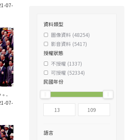
1-07-
資料類型
圖像資料 (48254)
影音資料 (5417)
授權狀態
不授權 (1337)
可授權 (52334)
民國年份
。-
1-07-
語言