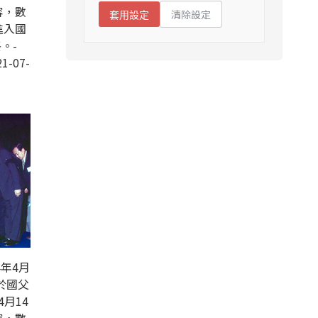
容，數
清除設定
套用設定
進入國
。-
1-07-
年4月
於國父
4月14