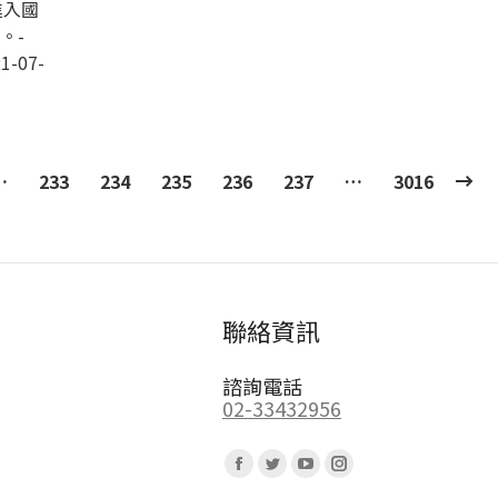
進入國
。-
1-07-
…
233
234
235
236
237
…
3016
聯絡資訊
諮詢電話
02-33432956
Find us on:
Facebook
Twitter
YouTube
Instagram