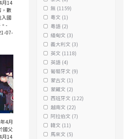
4月14
無 (1159)
容，數
粵文 (1)
進入國
。-
粵語 (2)
1-07-
緬甸文 (3)
義大利文 (3)
英文 (1118)
英語 (4)
葡萄牙文 (9)
蒙古文 (1)
蒙藏文 (2)
西班牙文 (122)
越南文 (22)
阿拉伯文 (7)
年4月
韓文 (11)
於國父
馬來文 (5)
4月14