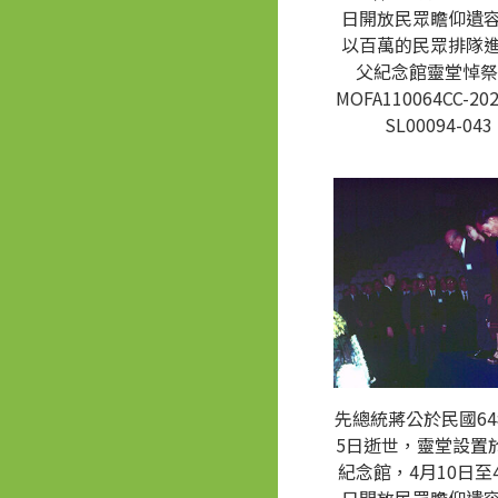
日開放民眾瞻仰遺
以百萬的民眾排隊
父紀念館靈堂悼祭
MOFA110064CC-202
SL00094-043
先總統蔣公於民國64
5日逝世，靈堂設置
紀念館，4月10日至4