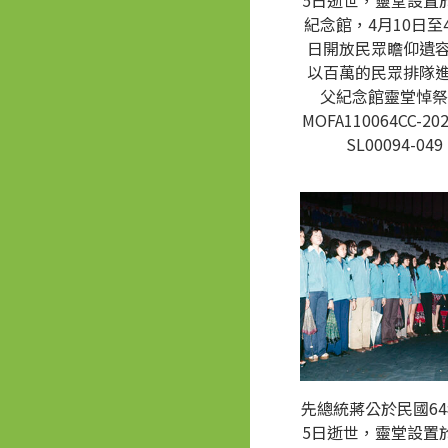
5日逝世，靈堂設置
紀念館，4月10日至4
日開放民眾瞻仰遺
以百萬的民眾排隊
父紀念館靈堂悼祭
MOFA110064CC-202
SL00094-049
先總統蔣公於民國64
5日逝世，靈堂設置