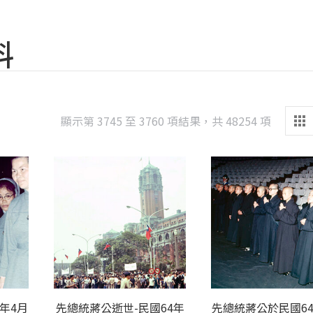
料
Sorted
顯示第 3745 至 3760 項結果，共 48254 項
by
latest
年4月
先總統蔣公逝世-民國64年
先總統蔣公於民國64