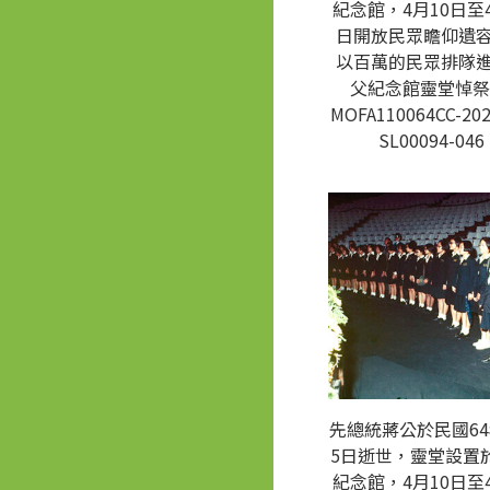
紀念館，4月10日至4
日開放民眾瞻仰遺
以百萬的民眾排隊
父紀念館靈堂悼祭
MOFA110064CC-202
SL00094-046
先總統蔣公於民國64
5日逝世，靈堂設置
紀念館，4月10日至4