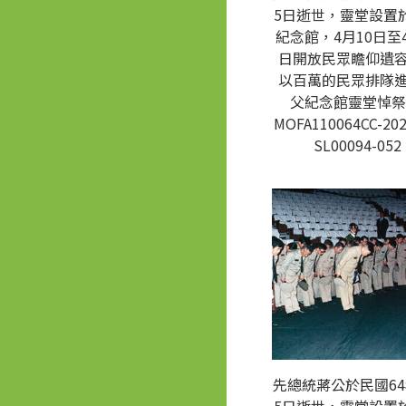
5日逝世，靈堂設置
紀念館，4月10日至4
日開放民眾瞻仰遺
以百萬的民眾排隊
父紀念館靈堂悼祭
MOFA110064CC-202
SL00094-052
先總統蔣公於民國64