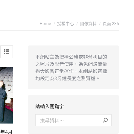
You are here:
Home
授權中心
圖像資料
頁面 235
本網站主為授權公務或非營利目的
之照片及影音使用，為免網路流量
過大影響正常運作，本網站影音檔
均設定為3分鐘長度之瀏覽檔。
請輸入關鍵字
年4月