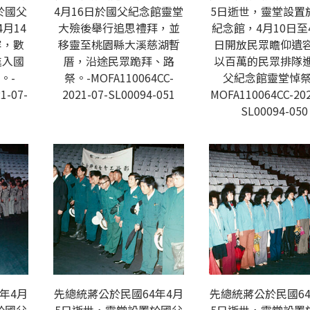
於國父
4月16日於國父紀念館靈堂
5日逝世，靈堂設置
月14
大殮後舉行追思禮拜，並
紀念館，4月10日至
容，數
移靈至桃園縣大溪慈湖暫
日開放民眾瞻仰遺
進入國
厝，沿途民眾跪拜、路
以百萬的民眾排隊
。-
祭。-MOFA110064CC-
父紀念館靈堂悼祭
1-07-
2021-07-SL00094-051
MOFA110064CC-202
SL00094-050
年4月
先總統蔣公於民國64年4月
先總統蔣公於民國64