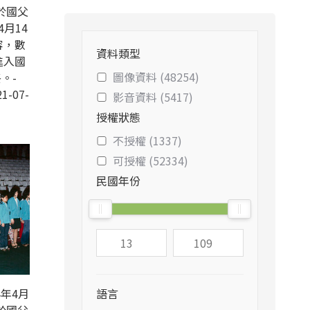
於國父
4月14
容，數
資料類型
進入國
圖像資料 (48254)
。-
1-07-
影音資料 (5417)
授權狀態
不授權 (1337)
可授權 (52334)
民國年份
年4月
語言