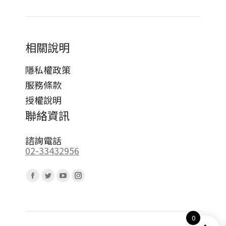
相關說明
隱私權政策
服務條款
授權說明
聯絡資訊
諮詢電話
02-33432956
Find us on:
Facebook
Twitter
YouTube
Instagram
page
page
page
page
opens
opens
opens
opens
0
in
in
in
in