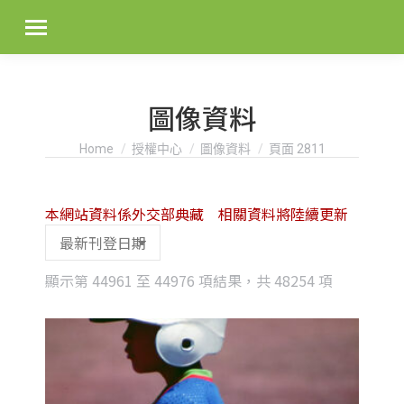
圖像資料
You are here:
Home
授權中心
圖像資料
頁面 2811
本網站資料係外交部典藏 相關資料將陸續更新
Sorted
顯示第 44961 至 44976 項結果，共 48254 項
by
latest