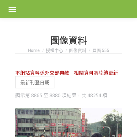
圖像資料
You are here:
Home
授權中心
圖像資料
頁面 555
本網站資料係外交部典藏 相關資料將陸續更新
Sorted
顯示第 8865 至 8880 項結果，共 48254 項
by
latest