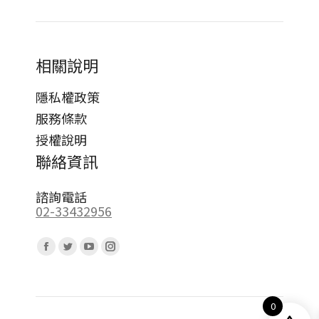
相關說明
隱私權政策
服務條款
授權說明
聯絡資訊
諮詢電話
02-33432956
Find us on:
Facebook
Twitter
YouTube
Instagram
page
page
page
page
opens
opens
opens
opens
0
in
in
in
in