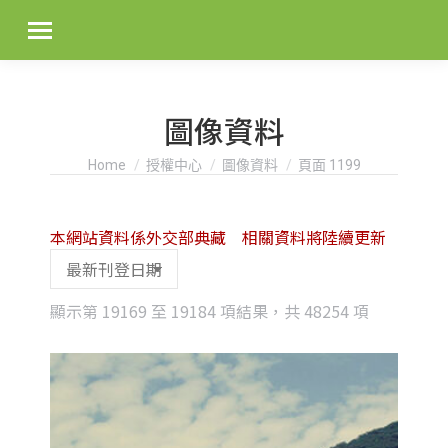
圖像資料
You are here:
Home
授權中心
圖像資料
頁面 1199
本網站資料係外交部典藏 相關資料將陸續更新
Sorted
顯示第 19169 至 19184 項結果，共 48254 項
by
latest