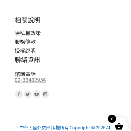
相關說明
隱私權政策
服務條款
授權說明
聯絡資訊
諮詢電話
02-33432956
Find us on:
Facebook
Twitter
YouTube
Instagram
page
page
page
page
opens
opens
opens
opens
0
in
in
in
in
new
new
new
new
中華民國外交部 版權所有 Copyright © 2026 All