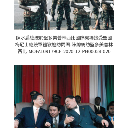
陳水扁總統於聖多美普林西比國際機場接受聖國
梅尼士總統軍禮歡迎訪問團-陳總統訪聖多美普林
西比-MOFA109179CF-2020-12-PH00058-020