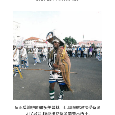
陳水扁總統於聖多美普林西比國際機場接受聖國
人民歡迎-陳總統訪聖多美普林西比-