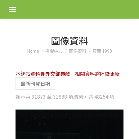
圖像資料
You are here:
Home
授權中心
圖像資料
頁面 1993
本網站資料係外交部典藏 相關資料將陸續更新
Sorted
顯示第 31873 至 31888 項結果，共 48254 項
by
latest