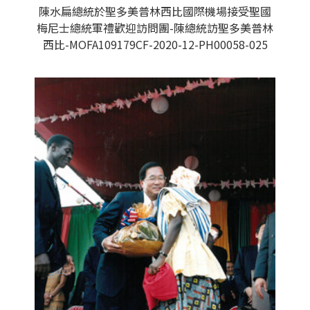
陳水扁總統於聖多美普林西比國際機場接受聖國
梅尼士總統軍禮歡迎訪問團-陳總統訪聖多美普林
西比-MOFA109179CF-2020-12-PH00058-025