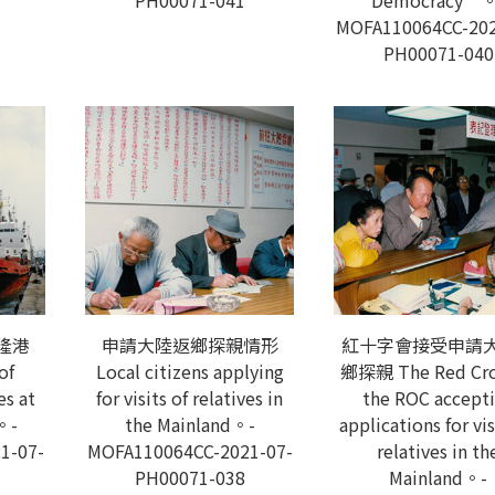
PH00071-041
Democracy”。
MOFA110064CC-202
PH00071-040
隆港
申請大陸返鄉探親情形
紅十字會接受申請
of
Local citizens applying
鄉探親 The Red Cro
s at
for visits of relatives in
the ROC accept
。-
the Mainland。-
applications for vis
1-07-
MOFA110064CC-2021-07-
relatives in th
PH00071-038
Mainland。-