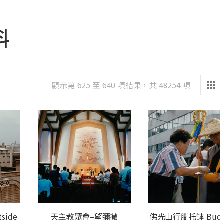
料
Sorted
顯示第 625 至 640 項結果，共 48254 項
by
latest
ide
天主教聚會–望彌撒
佛光山行腳托缽 Budd