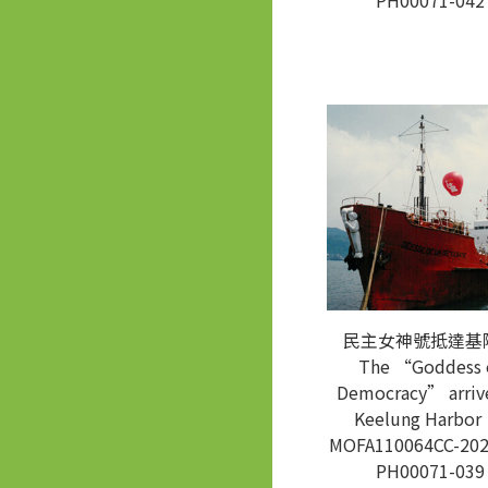
PH00071-042
民主女神號抵達基
The “Goddess 
Democracy” arrive
Keelung Harbor
MOFA110064CC-202
PH00071-039