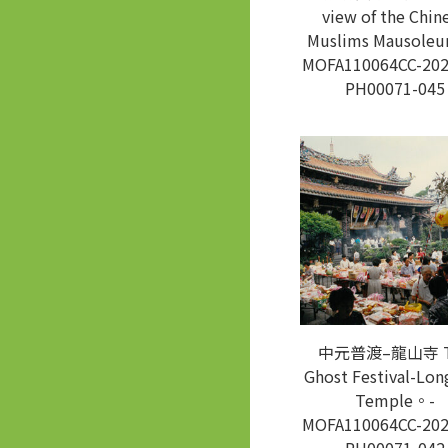
view of the Chin
Muslims Mausole
MOFA110064CC-202
PH00071-045
中元普渡–龍山寺 T
Ghost Festival-Lon
Temple。-
MOFA110064CC-202