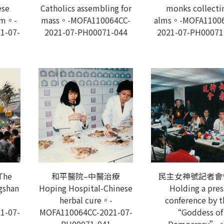
ese
Catholics assembling for
monks collecti
um。-
mass。-MOFA110064CC-
alms。-MOFA11006
1-07-
2021-07-PH00071-044
2021-07-PH00071
he
和平醫院–中醫治療
民主女神號記者會
gshan
Hoping Hospital-Chinese
Holding a pres
herbal cure。-
conference by t
1-07-
MOFA110064CC-2021-07-
“Goddess of