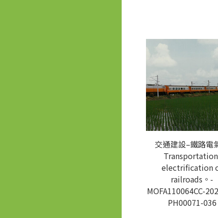
交通建設–鐵路電
Transportation
electrification 
railroads。-
MOFA110064CC-202
PH00071-036