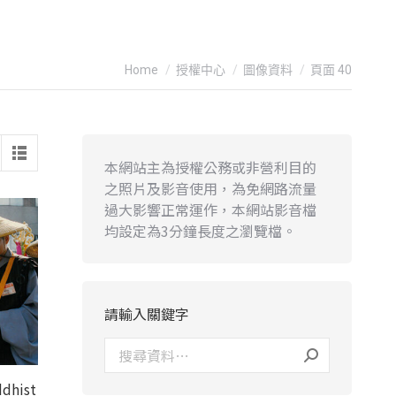
You are here:
Home
授權中心
圖像資料
頁面 40
本網站主為授權公務或非營利目的
之照片及影音使用，為免網路流量
過大影響正常運作，本網站影音檔
均設定為3分鐘長度之瀏覽檔。
請輸入關鍵字
hist