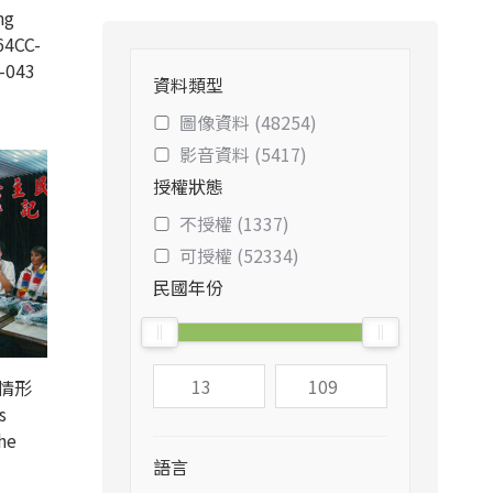
ng
4CC-
-043
資料類型
圖像資料 (48254)
影音資料 (5417)
授權狀態
不授權 (1337)
可授權 (52334)
民國年份
情形
s
he
語言