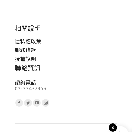
相關說明
隱私權政策
服務條款
授權說明
聯絡資訊
諮詢電話
02-33432956
Find us on:
Facebook
Twitter
YouTube
Instagram
page
page
page
page
opens
opens
opens
opens
0
in
in
in
in