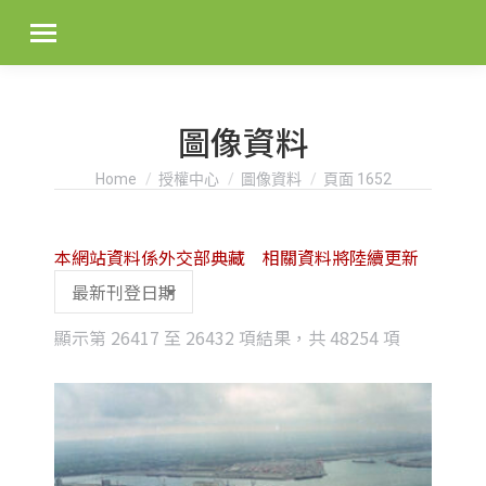
圖像資料
You are here:
Home
授權中心
圖像資料
頁面 1652
本網站資料係外交部典藏 相關資料將陸續更新
Sorted
顯示第 26417 至 26432 項結果，共 48254 項
by
latest