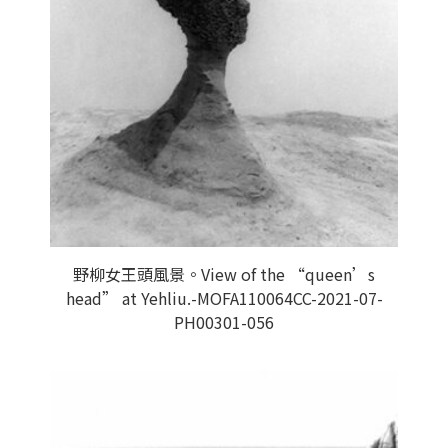
野柳女王頭風景。View of the “queen’s
head” at Yehliu.-MOFA110064CC-2021-07-
PH00301-056