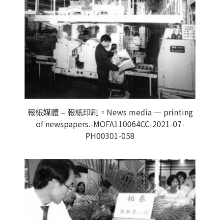
報紙媒體 – 報紙印刷。News media — printing
of newspapers.-MOFA110064CC-2021-07-
PH00301-058