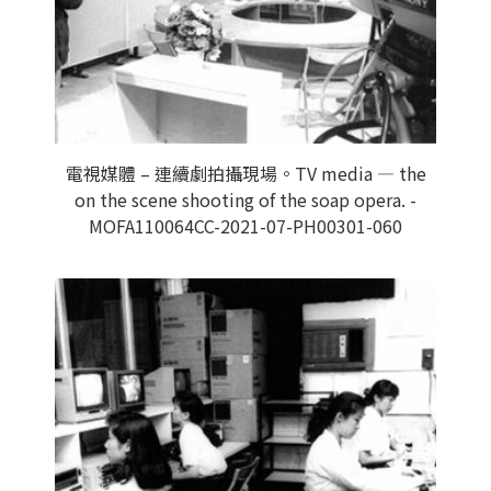
電視媒體 – 連續劇拍攝現場。TV media — the
on the scene shooting of the soap opera. -
MOFA110064CC-2021-07-PH00301-060