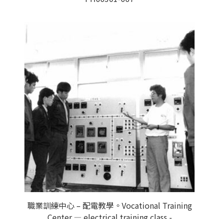
職業訓練中心 – 配電教學。Vocational Training
Center — electrical training class.-