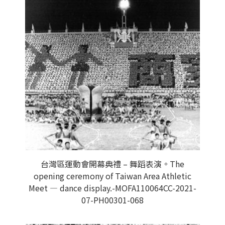
台灣區運動會開幕典禮 – 舞蹈表演。The
opening ceremony of Taiwan Area Athletic
Meet — dance display.-MOFA110064CC-2021-
07-PH00301-068