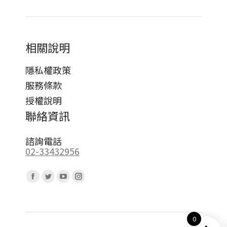
相關說明
隱私權政策
服務條款
授權說明
聯絡資訊
諮詢電話
02-33432956
Find us on:
Facebook
Twitter
YouTube
Instagram
page
page
page
page
opens
opens
opens
opens
0
in
in
in
in