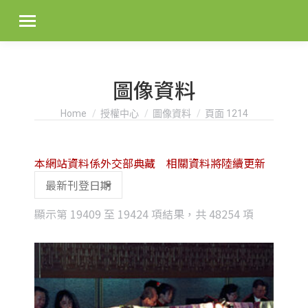
圖像資料
You are here:
Home
授權中心
圖像資料
頁面 1214
本網站資料係外交部典藏 相關資料將陸續更新
Sorted
顯示第 19409 至 19424 項結果，共 48254 項
by
latest