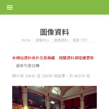
圖像資料
You are here:
Home
授權中心
圖像資料
頁面 1291
本網站資料係外交部典藏 相關資料將陸續更新
Sorted
顯示第 20641 至 20656 項結果，共 48254 項
by
latest