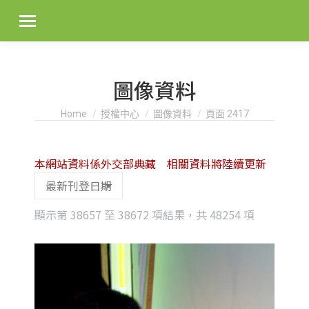
圖像資料
You are here:
Home
授權中心
圖像資料
頁面 2417
本網站資料係外交部典藏 相關資料將陸續更新
Sorted
顯示第 38657 至 38672 項結果，共 48254 項
by
latest