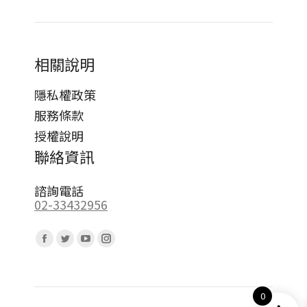
相關說明
隱私權政策
服務條款
授權說明
聯絡資訊
諮詢電話
02-33432956
Find us on:
Facebook
Twitter
YouTube
Instagram
page
page
page
page
opens
opens
opens
opens
0
in
in
in
in