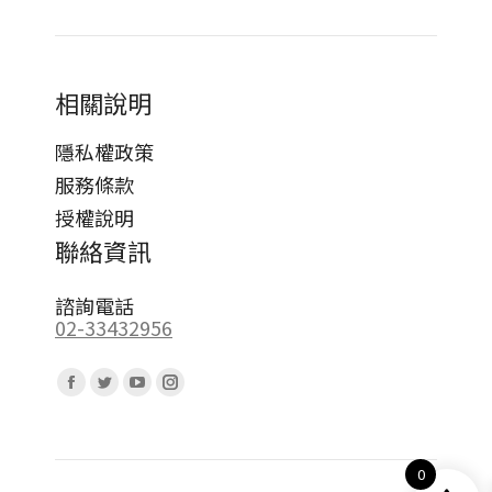
相關說明
隱私權政策
服務條款
授權說明
聯絡資訊
諮詢電話
02-33432956
Find us on:
Facebook
Twitter
YouTube
Instagram
page
page
page
page
opens
opens
opens
opens
0
in
in
in
in