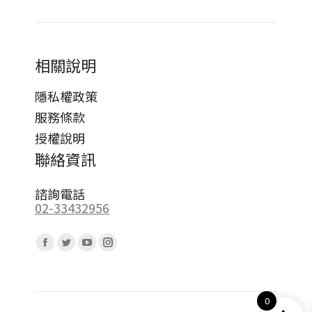
相關說明
隱私權政策
服務條款
授權說明
聯絡資訊
諮詢電話
02-33432956
Find us on:
Facebook
Twitter
YouTube
Instagram
page
page
page
page
opens
opens
opens
opens
0
in
in
in
in