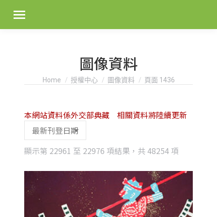
圖像資料
You are here:
Home
授權中心
圖像資料
頁面 1436
本網站資料係外交部典藏 相關資料將陸續更新
Sorted
顯示第 22961 至 22976 項結果，共 48254 項
by
latest