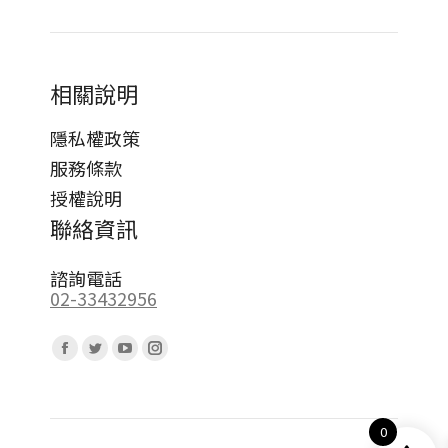
相關說明
隱私權政策
服務條款
授權說明
聯絡資訊
諮詢電話
02-33432956
Find us on:
Facebook
Twitter
YouTube
Instagram
page
page
page
page
opens
opens
opens
opens
0
in
in
in
in