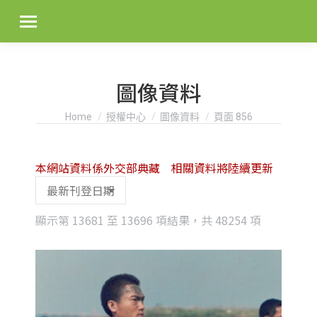
圖像資料
You are here:
Home
授權中心
圖像資料
頁面 856
本網站資料係外交部典藏 相關資料將陸續更新
Sorted
顯示第 13681 至 13696 項結果，共 48254 項
by
latest