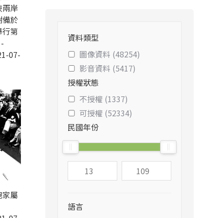
峽兩岸
樹備於
舉行第
資料類型
-
圖像資料 (48254)
1-07-
影音資料 (5417)
授權狀態
不授權 (1337)
可授權 (52334)
民國年份
胞家屬
語言