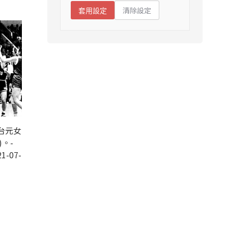
清除設定
套用設定
台元女
)。-
1-07-