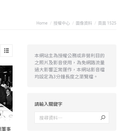
You are here:
Home
授權中心
圖像資料
頁面 1525
本網站主為授權公務或非營利目的
之照片及影音使用，為免網路流量
過大影響正常運作，本網站影音檔
均設定為3分鐘長度之瀏覽檔。
請輸入關鍵字
副董事