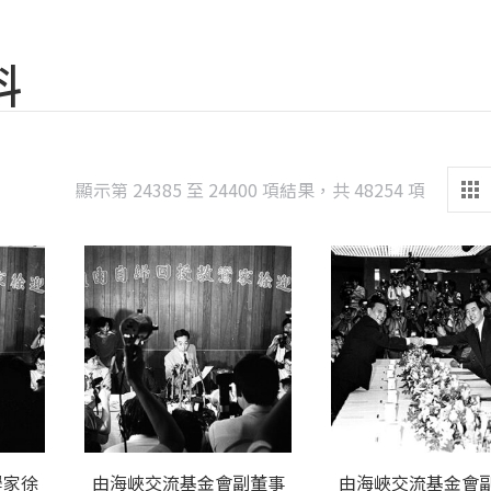
料
Sorted
顯示第 24385 至 24400 項結果，共 48254 項
by
latest
學家徐
由海峽交流基金會副董事
由海峽交流基金會