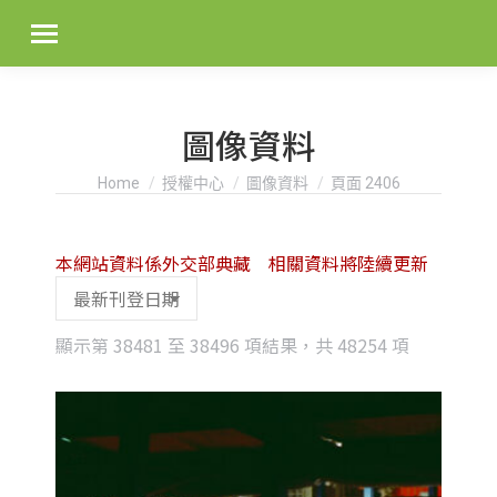
圖像資料
You are here:
Home
授權中心
圖像資料
頁面 2406
本網站資料係外交部典藏 相關資料將陸續更新
Sorted
顯示第 38481 至 38496 項結果，共 48254 項
by
latest