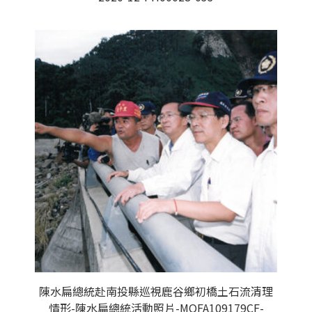
陳水扁總統赴南投縣巡視鹿谷鄉初橋土石流清理
情形-陳水扁總統活動照片-MOFA109179CF-