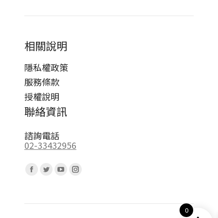
相關說明
隱私權政策
服務條款
授權說明
聯絡資訊
諮詢電話
02-33432956
Find us on:
Facebook
Twitter
YouTube
Instagram
page
page
page
page
opens
opens
opens
opens
0
in
in
in
in