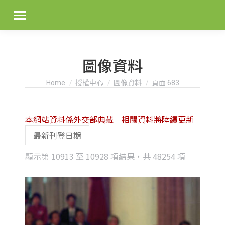
圖像資料
You are here:
Home
授權中心
圖像資料
頁面 683
本網站資料係外交部典藏 相關資料將陸續更新
Sorted
顯示第 10913 至 10928 項結果，共 48254 項
by
latest