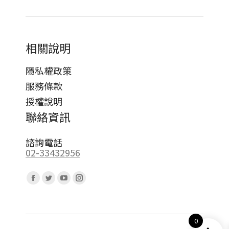
相關說明
隱私權政策
服務條款
授權說明
聯絡資訊
諮詢電話
02-33432956
Find us on:
Facebook
Twitter
YouTube
Instagram
page
page
page
page
opens
opens
opens
opens
0
in
in
in
in