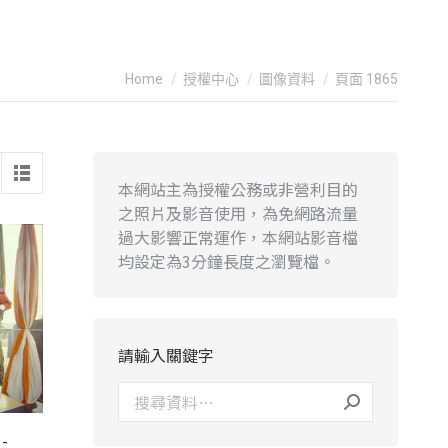
You are here:
Home
授權中心
圖像資料
頁面 1865
本網站主為授權公務或非營利目的
之照片及影音使用，為免網路流量
過大影響正常運作，本網站影音檔
均設定為3分鐘長度之瀏覽檔。
請輸入關鍵字
-