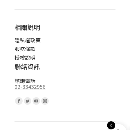
相關說明
隱私權政策
服務條款
授權說明
聯絡資訊
諮詢電話
02-33432956
Find us on:
Facebook
Twitter
YouTube
Instagram
page
page
page
page
opens
opens
opens
opens
0
in
in
in
in