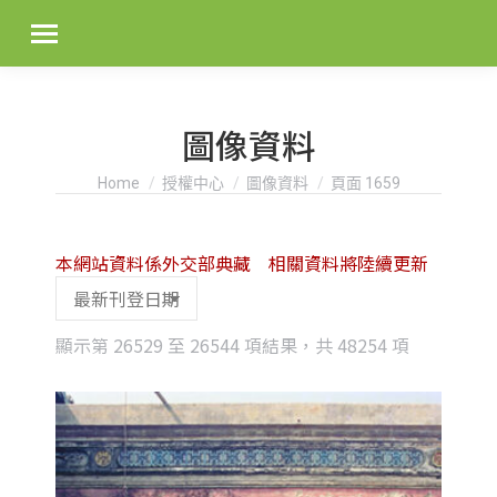
圖像資料
You are here:
Home
授權中心
圖像資料
頁面 1659
本網站資料係外交部典藏 相關資料將陸續更新
Sorted
顯示第 26529 至 26544 項結果，共 48254 項
by
latest