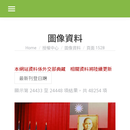
圖像資料
You are here:
Home
授權中心
圖像資料
頁面 1528
本網站資料係外交部典藏 相關資料將陸續更新
Sorted
顯示第 24433 至 24448 項結果，共 48254 項
by
latest