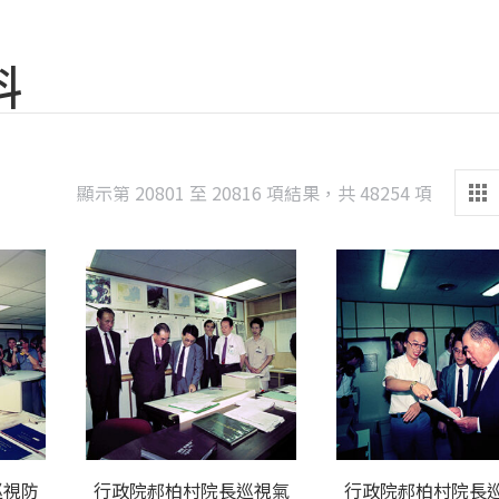
料
Sorted
顯示第 20801 至 20816 項結果，共 48254 項
by
latest
巡視防
行政院郝柏村院長巡視氣
行政院郝柏村院長