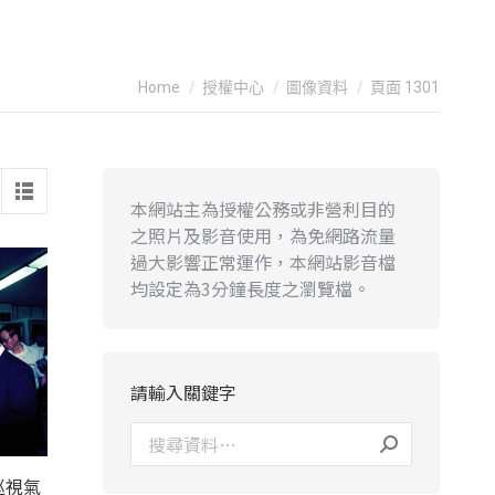
You are here:
Home
授權中心
圖像資料
頁面 1301
本網站主為授權公務或非營利目的
之照片及影音使用，為免網路流量
過大影響正常運作，本網站影音檔
均設定為3分鐘長度之瀏覽檔。
請輸入關鍵字
巡視氣