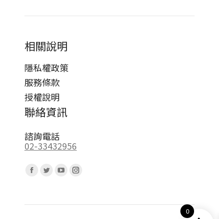
相關說明
隱私權政策
服務條款
授權說明
聯絡資訊
諮詢電話
02-33432956
Find us on:
Facebook
Twitter
YouTube
Instagram
page
page
page
page
opens
opens
opens
opens
0
in
in
in
in