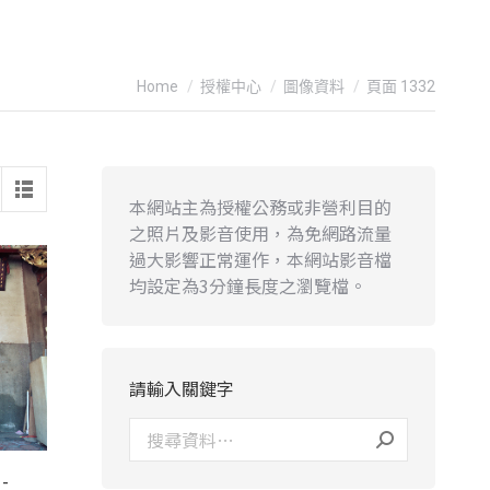
You are here:
Home
授權中心
圖像資料
頁面 1332
本網站主為授權公務或非營利目的
之照片及影音使用，為免網路流量
過大影響正常運作，本網站影音檔
均設定為3分鐘長度之瀏覽檔。
請輸入關鍵字
-