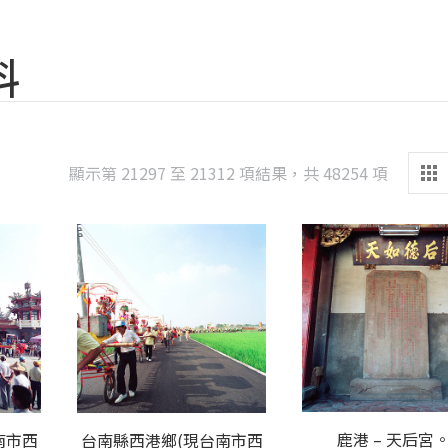
料
Sorted
顯示第 21297 至 21312 項結果，共 48254 項
by
latest
鹿港 – 天后宮。
南市西
台南縣西港鄉(現台南市西