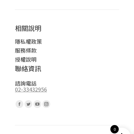
相關說明
隱私權政策
服務條款
授權說明
聯絡資訊
諮詢電話
02-33432956
Find us on:
Facebook
Twitter
YouTube
Instagram
page
page
page
page
opens
opens
opens
opens
0
in
in
in
in