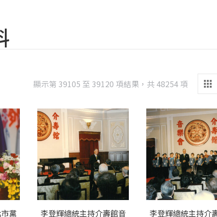
料
Sorted
顯示第 39105 至 39120 項結果，共 48254 項
by
latest
北市黨
李登輝總統主持介壽館音
李登輝總統主持介