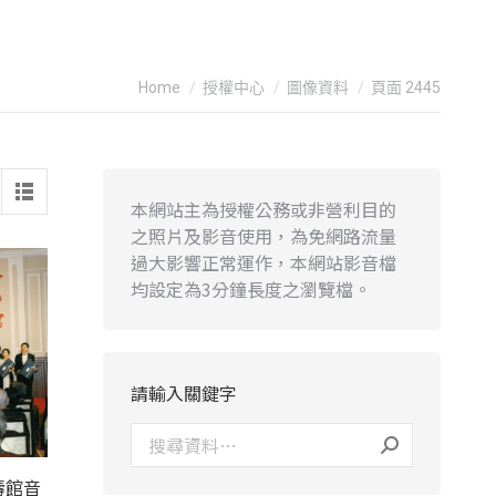
You are here:
Home
授權中心
圖像資料
頁面 2445
本網站主為授權公務或非營利目的
之照片及影音使用，為免網路流量
過大影響正常運作，本網站影音檔
均設定為3分鐘長度之瀏覽檔。
請輸入關鍵字
壽館音