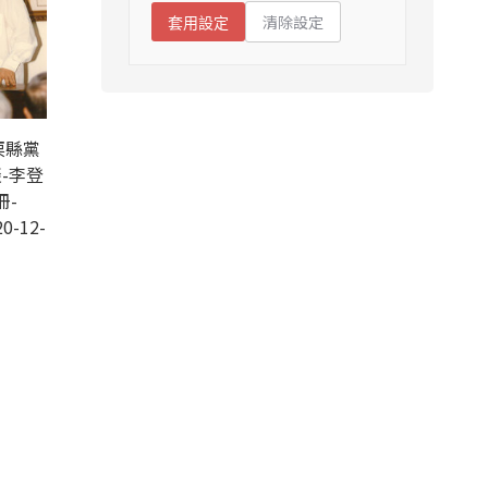
清除設定
套用設定
栗縣黨
-李登
冊-
0-12-