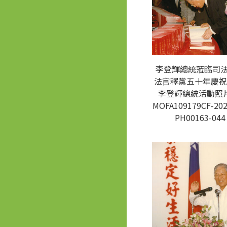
李登輝總統蒞臨司
法官釋黨五十年慶祝
李登輝總統活動照片
MOFA109179CF-202
PH00163-044