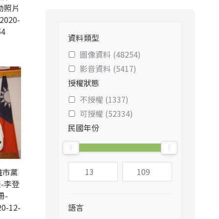
動照片
2020-
54
資料類型
圖像資料 (48254)
影音資料 (5417)
授權狀態
不授權 (1337)
可授權 (52334)
民國年份
雄市黨
-李登
冊-
0-12-
語言