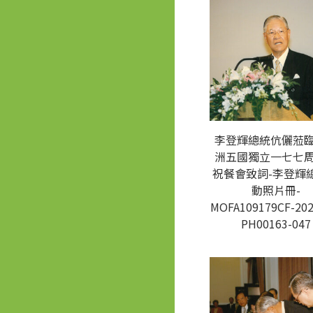
李登輝總統伉儷蒞
洲五國獨立一七七
祝餐會致詞-李登輝
動照片冊-
MOFA109179CF-202
PH00163-047