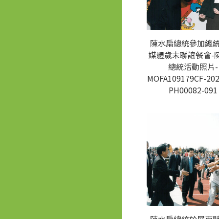
陳水扁總統參加總
媒體歲末聯誼餐會-
總統活動照片-
MOFA109179CF-202
PH00082-091