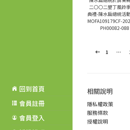
陳水扁總統於屏東
二〇〇二墾丁風鈴
典禮-陳水扁總統活動
MOFA109179CF-202
PH00082-088
1
…
回到首頁
相關說明
會員註冊
隱私權政策
服務條款
會員登入
授權說明