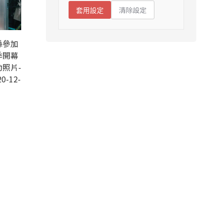
清除設定
套用設定
縣參加
季開幕
照片-
0-12-