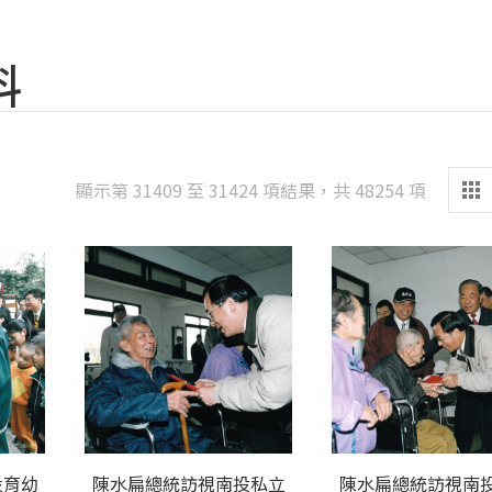
料
Sorted
顯示第 31409 至 31424 項結果，共 48254 項
by
latest
投育幼
陳水扁總統訪視南投私立
陳水扁總統訪視南