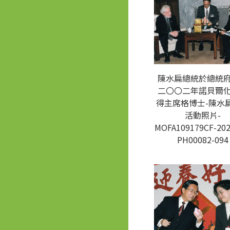
陳水扁總統於總統
二〇〇二年諾貝爾
得主席格博士-陳水
活動照片-
MOFA109179CF-202
PH00082-094