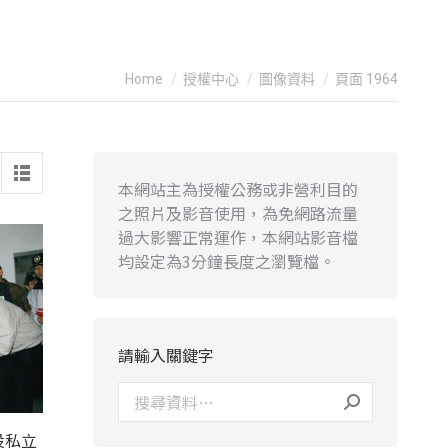
You are here:
Home
授權中心
圖像資料
頁面 1964
本網站主為授權公務或非營利目的
之照片及影音使用，為免網路流量
過大影響正常運作，本網站影音檔
均設定為3分鐘長度之瀏覽檔。
請輸入關鍵字
投私立