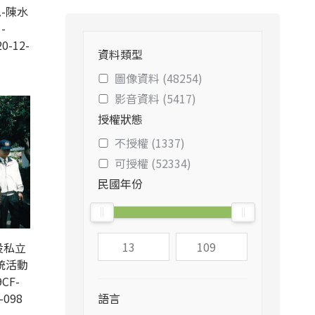
-陳水
-
0-12-
資料類型
圖像資料 (48254)
影音資料 (5417)
授權狀態
不授權 (1337)
可授權 (52334)
民國年份
投私立
統活動
CF-
-098
語言