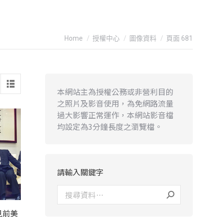
You are here:
Home
授權中心
圖像資料
頁面 681
本網站主為授權公務或非營利目的
之照片及影音使用，為免網路流量
過大影響正常運作，本網站影音檔
均設定為3分鐘長度之瀏覽檔。
請輸入關鍵字
見前美