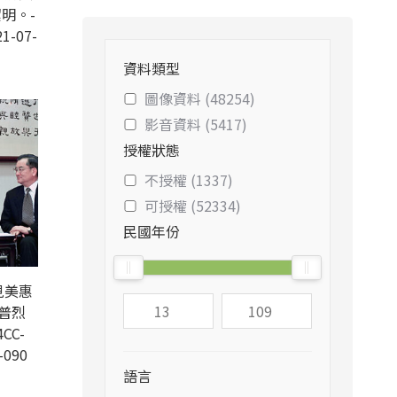
明。-
1-07-
資料類型
圖像資料 (48254)
影音資料 (5417)
授權狀態
不授權 (1337)
可授權 (52334)
民國年份
見美惠
普烈
CC-
-090
語言