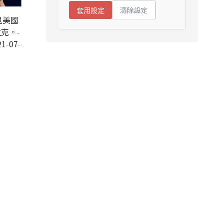
清除設定
套用設定
見美國
克。-
1-07-