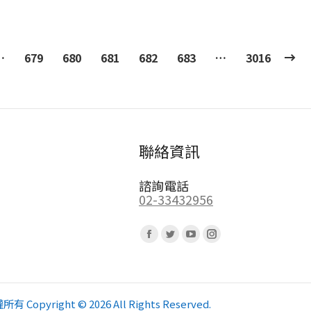
…
679
680
681
682
683
…
3016
聯絡資訊
諮詢電話
02-33432956
Find us on:
Facebook
Twitter
YouTube
Instagram
page
page
page
page
opens
opens
opens
opens
in
in
in
in
pyright © 2026 All Rights Reserved.