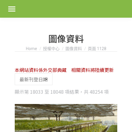
圖像資料
You are here:
Home
授權中心
圖像資料
頁面 1128
本網站資料係外交部典藏 相關資料將陸續更新
Sorted
顯示第 18033 至 18048 項結果，共 48254 項
by
latest