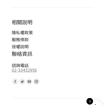
相關說明
隱私權政策
服務條款
授權說明
聯絡資訊
諮詢電話
02-33432956
Find us on:
Facebook
Twitter
YouTube
Instagram
page
page
page
page
opens
opens
opens
opens
0
in
in
in
in