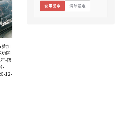
清除設定
套用設定
市參加
成功開
年-陳
片-
0-12-