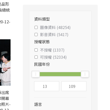
產品形
扁總統
資料類型
0-12-
圖像資料 (48254)
影音資料 (5417)
授權狀態
不授權 (1337)
可授權 (52334)
民國年份
縣出席
節開幕
照片-
語言