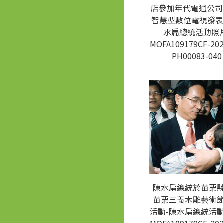
店參加年代電通公司 I
智慧型數位電視發表
水扁總統活動照片
MOFA109179CF-202
PH00083-040
陳水扁總統於苗栗
苗栗三義木雕藝術
活動-陳水扁總統活動