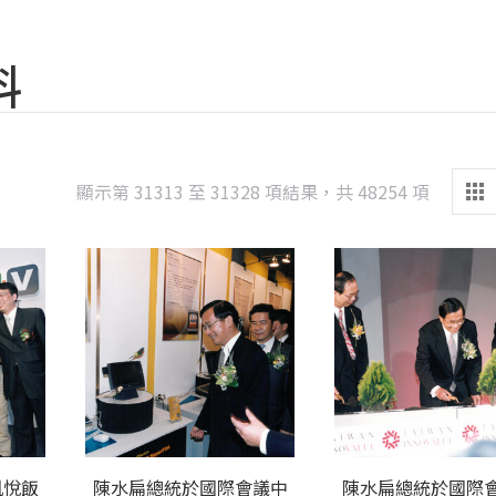
料
Sorted
顯示第 31313 至 31328 項結果，共 48254 項
by
latest
凱悅飯
陳水扁總統於國際會議中
陳水扁總統於國際