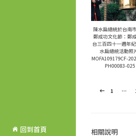
陳水扁總統於台南
鄭成功文化節：鄭
台三百四十一週年紀
水扁總統活動照片
MOFA109179CF-202
PH00083-025
1
…
回到首頁
相關說明