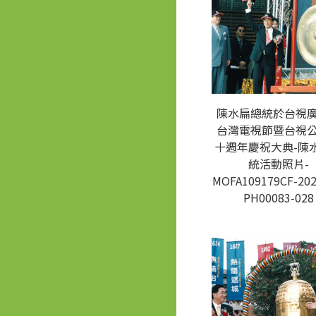
陳水扁總統於台視
台灣電視節暨台視
十週年慶祝大典-陳
統活動照片-
MOFA109179CF-202
PH00083-028