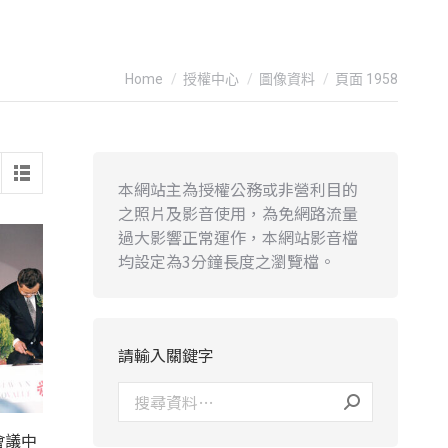
You are here:
Home
授權中心
圖像資料
頁面 1958
本網站主為授權公務或非營利目的
之照片及影音使用，為免網路流量
過大影響正常運作，本網站影音檔
均設定為3分鐘長度之瀏覽檔。
請輸入關鍵字
會議中