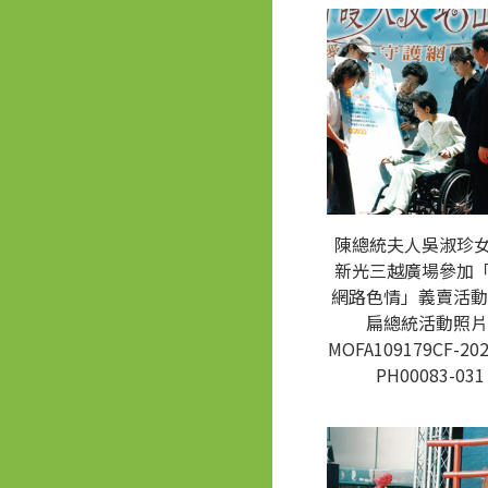
陳總統夫人吳淑珍
新光三越廣場參加
網路色情」義賣活動
扁總統活動照片
MOFA109179CF-202
PH00083-031