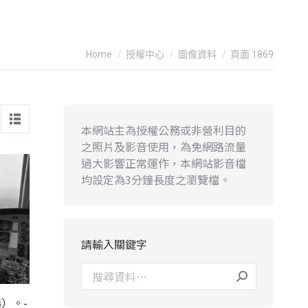
You are here:
Home
授權中心
圖像資料
頁面 1869
本網站主為授權公務或非營利目的
之照片及影音使用，為免網路流量
過大影響正常運作，本網站影音檔
均設定為3分鐘長度之瀏覽檔。
請輸入關鍵字
）。-