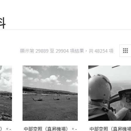
料
Sorted
顯示第 29889 至 29904 項結果，共 48254 項
by
latest
）。-
中部空照（直昇機場）。-
中部空照（直昇機場