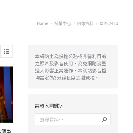
You are here:
Home
授權中心
圖像資料
頁面 2410
本網站主為授權公務或非營利目的
之照片及影音使用，為免網路流量
過大影響正常運作，本網站影音檔
均設定為3分鐘長度之瀏覽檔。
請輸入關鍵字
大傑出