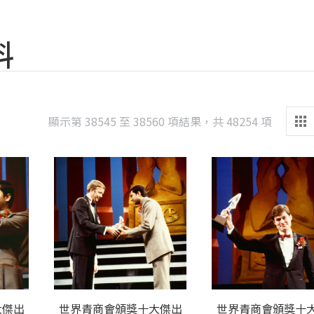
料
Sorted
顯示第 38545 至 38560 項結果，共 48254 項
by
latest
大傑出
世界青商會頒獎十大傑出
世界青商會頒獎十