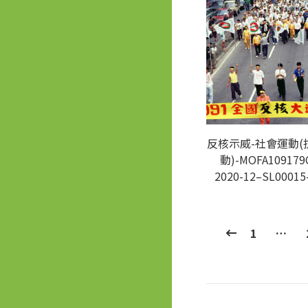
反核示威-社會運動(
動)-MOFA109179
2020-12–SL00015
1
…