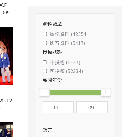
CF-
-009
資料類型
圖像資料 (48254)
影音資料 (5417)
授權狀態
不授權 (1337)
可授權 (52334)
民國年份
-
20-12
6
語言