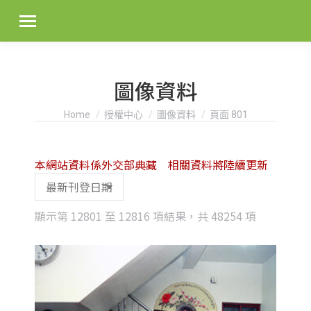
圖像資料
You are here:
Home
授權中心
圖像資料
頁面 801
本網站資料係外交部典藏 相關資料將陸續更新
Sorted
顯示第 12801 至 12816 項結果，共 48254 項
by
latest