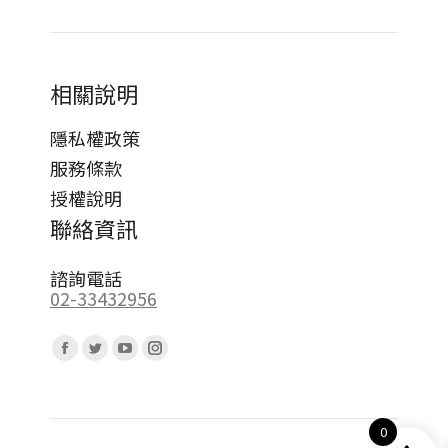
相關說明
隱私權政策
服務條款
授權說明
聯絡資訊
諮詢電話
02-33432956
Find us on:
Facebook
Twitter
YouTube
Instagram
page
page
page
page
opens
opens
opens
opens
0
in
in
in
in