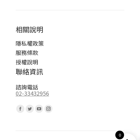
相關說明
隱私權政策
服務條款
授權說明
聯絡資訊
諮詢電話
02-33432956
Find us on:
Facebook
Twitter
YouTube
Instagram
page
page
page
page
opens
opens
opens
opens
0
in
in
in
in